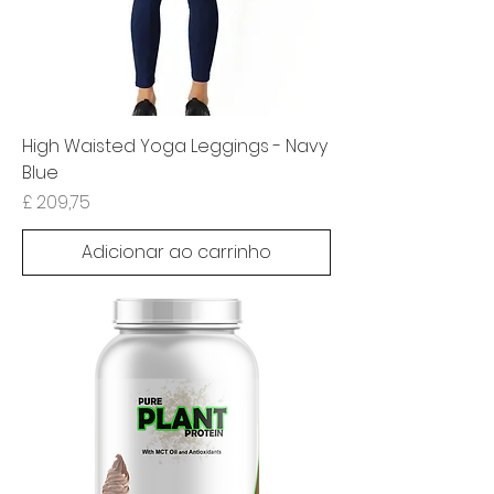
High Waisted Yoga Leggings - Navy
Blue
Preço
£ 209,75
Adicionar ao carrinho