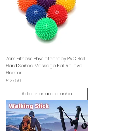
7cm Fitness Physiotherapy PVC Ball
Hard Spiked Massage Ball Relieve
Plantar
Preço
£ 27,50
Adicionar ao carrinho