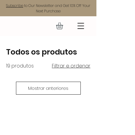
Subscribe
to Our Newsletter and Get 10% Off Your
Next Purchase
VYVANCE
Todos os produtos
19 produtos
Filtrar e ordenar
Mostrar anteriores