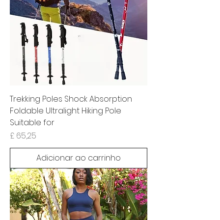
Trekking Poles Shock Absorption
Foldable Ultralight Hiking Pole
Suitable for
Preço
£ 65,25
Adicionar ao carrinho