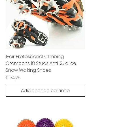
1Pair Professional Climbing
Crampons 18 Studs Anti-Skid Ice
Snow Walking Shoes
Preço
£ 54,25
Adicionar ao carrinho