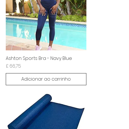
Ashton Sports Bra - Navy Blue
Preço
£ 66,75
Adicionar ao carrinho